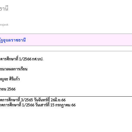
ธานี
roject
ฏอุบลราชธานี
าคารศึกษาที่ 1/2566 กศ.บป.
ะมวลผลการเรียน
ญจะ ศิริแก้ว
นายน 2566